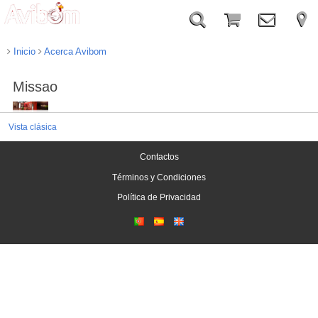
Inicio
Acerca Avibom
Missao
Vista clásica
Contactos
Términos y Condiciones
Política de Privacidad