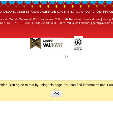
O VALOURO
ONDE ESTAMOS
GALERIA DE IMAGENS
NOTÍCIAS
POLÍTICA DE PRIVAC
s da Grande Guerra, nº 126 - Vila Facaia | 2565 - 642 Ramalhal - Torres Vedras | Portugal
Tel.: (+351) 261 910 200 - (+351) 261 911 333 (Call to Portugues Landline) |
geral@avibom.p
Select Language
▼
kies. You agree to this by using this page. You can find information about o
OK