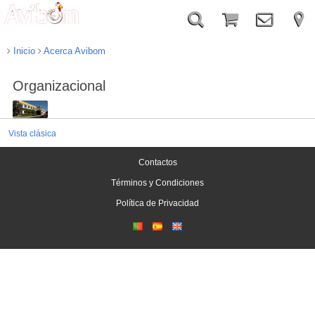
Inicio
Acerca Avibom
Organizacional
Vista clásica
Contactos
Términos y Condiciones
Política de Privacidad